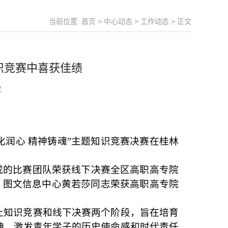
当前位置:
首页
>
中心动态
>
工作动态
> 正文
知识竞赛中喜获佳绩
次
化润心 精神铸魂”主题知识竞赛决赛在桂林
成的比赛团队荣获线下决赛全区高职高专院
”，图文信息中心黄若莎同志荣获高职高专院
上知识竞赛和线下决赛两个阶段，
旨
在培育
神，激发青年学子的历史使命感和时代责任