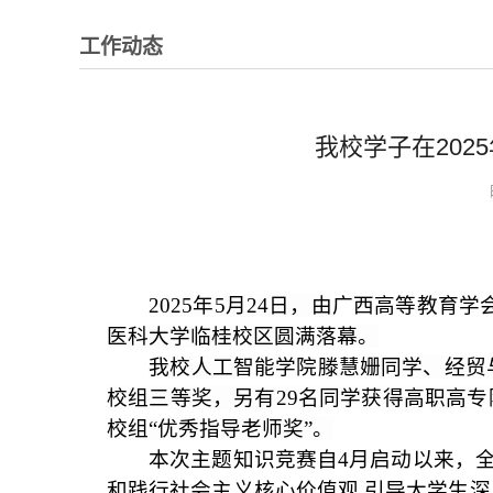
工作动态
我校学子在202
2025
年
5
月
24
日，由
广西高等教育学
医科大学临桂校区圆满落幕。
我校人工智能学院滕慧姗同学、经贸
校组三等奖，另有
29
名同学获得高职高专
校组“优秀指导老师奖”。
本次主题知识竞赛自
4
月启动以来，
和践行社会主义核心价值观
,
引导大学生深