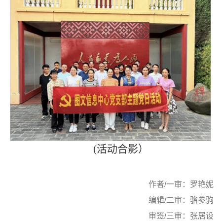
(活动合影）
作者/一审：罗艳妮
编辑/二审：骆参驹
审签/三审：张居设